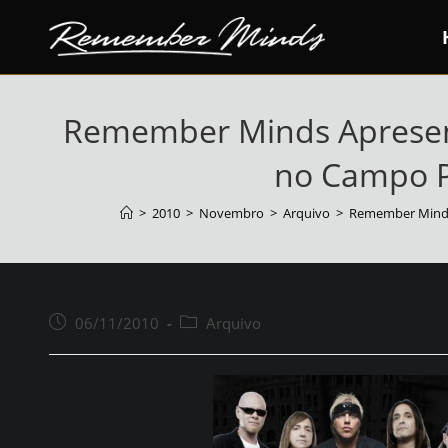
Skip
to
content
Remember Minds Apresent
no Campo 
>
2010
>
Novembro
>
Arquivo
>
Remember Minds
Post
Categoria
06/11/2010
Arquivo
publicado:
de
publicação: