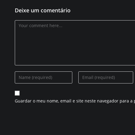
Deixe um comentário
Comentário
Introduza
Introduza
o
o
seu
seu
nome
endereço
Guardar o meu nome, email e site neste navegador para a
ou
de
nome
correio
de
eletrónico
utilizador
para