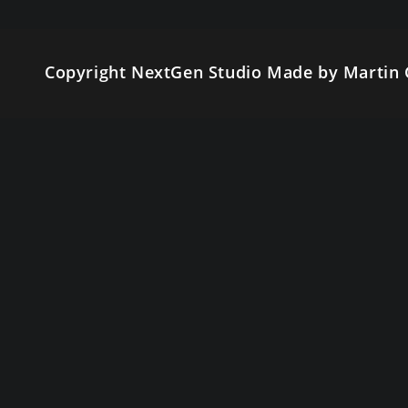
para
comentar
comentar
Copyright NextGen Studio Made by Martin 