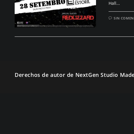
Hall...
SIN COMEN
Derechos de autor de NextGen Studio Made