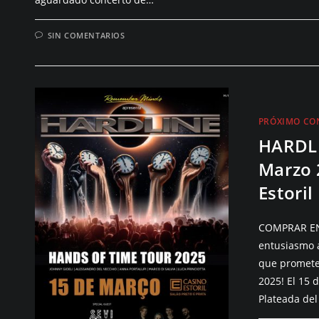
SIN COMENTARIOS
PRÓXIMO CO
HARDLI
Marzo 
Estoril
COMPRAR EN
entusiasmo 
que promete
2025! El 15 
Plateada del 