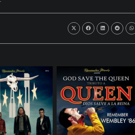
.
Abre
Abre
Abre
Abre
A
numa
numa
numa
numa
n
nova
nova
nova
nova
n
janela
janela
janela
janela
j