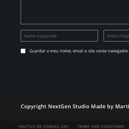
Introduza
Introduza
o
o
seu
seu
Guardar o meu nome, email e site neste navegador
nome
endereço
ou
de
nome
correio
de
eletrónico
utilizador
para
para
comentar
comentar
Copyright NextGen Studio Made by Mart
POLÍTICA DE COOKIES (UE)
TERMS AND CONDITIONS