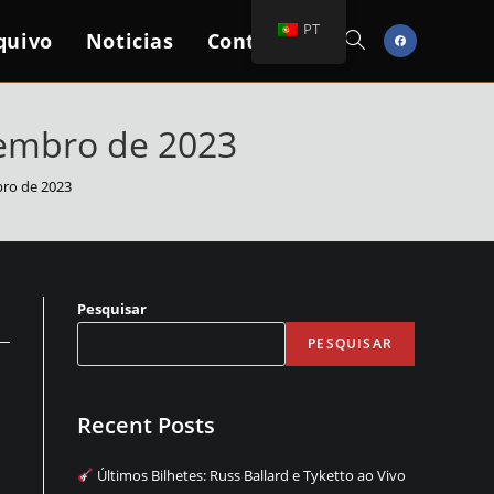
PT
quivo
Noticias
Contactos
Toggle
Website
vembro de 2023
bro de 2023
Search
Pesquisar
PESQUISAR
Recent Posts
Últimos Bilhetes: Russ Ballard e Tyketto ao Vivo