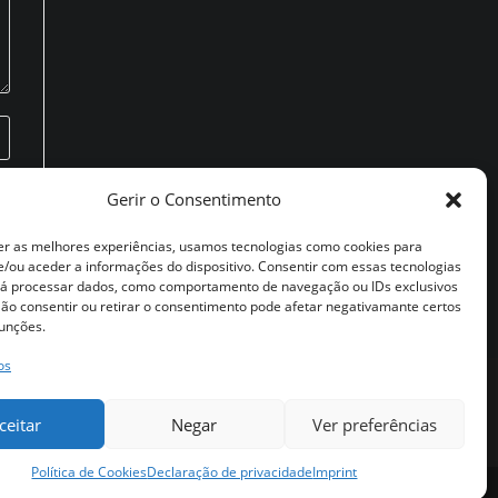
Gerir o Consentimento
er as melhores experiências, usamos tecnologias como cookies para
/ou aceder a informações do dispositivo. Consentir com essas tecnologias
rá processar dados, como comportamento de navegação ou IDs exclusivos
 Não consentir ou retirar o consentimento pode afetar negativamante certos
funções.
os
Abre
CONTACTE
ceitar
Negar
Ver preferências
num
novo
Política de Cookies
Declaração de privacidade
Imprint
separado
 RESPONSABILIDADE