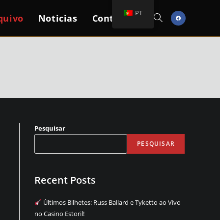
PT
quivo
Noticias
Contactos
Toggle
Website
Search
Pesquisar
PESQUISAR
Recent Posts
Últimos Bilhetes: Russ Ballard e Tyketto ao Vivo
no Casino Estoril!