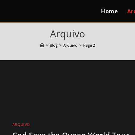
Home
Ar
Arquivo
>
Blog
>
Arquivo
>
Page 2
ARQUIVO
God Save the Queen World Tour