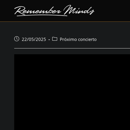
saltar
al
contenido
Puesto
Categoría
22/05/2025
Próximo concierto
publicado:
del
puesto: