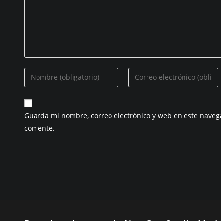
Introduzca
Introduzca
su
su
nombre
dirección
o
de
Guarda mi nombre, correo electrónico y web en este naveg
nombre
correo
comente.
de
electrónico
usuario
para
para
comentar
comentar