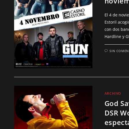
noviem
El 4 de novi
Estoril acog
con dos ban
Hardline y G
SIN COMEN
ARCHIVO
God Sa
DSR Wo
espect