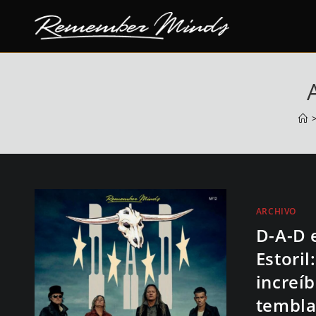
saltar
al
contenido
ARCHIVO
D-A-D 
Estoril
increíb
temblar