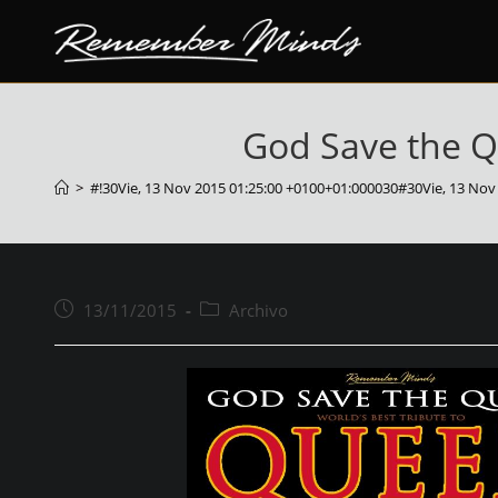
saltar
al
contenido
God Save the Q
>
#!30Vie, 13 Nov 2015 01:25:00 +0100+01:000030#30Vie, 13 No
Puesto
Categoría
13/11/2015
Archivo
publicado:
del
puesto: