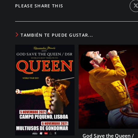
COMPARTIR
PLEASE SHARE THIS
A
ESTE
n
v
CONTENIDO
TAMBIÉN TE PUEDE GUSTAR...
God Save the Queen /