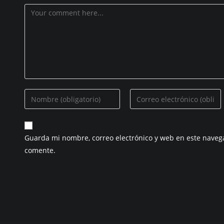
Comentario
Introduzca
Introduzca
su
su
nombre
dirección
o
de
Guarda mi nombre, correo electrónico y web en este naveg
nombre
correo
comente.
de
electrónico
usuario
para
para
comentar
comentar