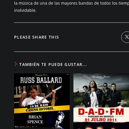
la música de una de las mayores bandas de todos los tie
inolvidable.
COMPARTIR
PLEASE SHARE THIS
A
ESTE
n
v
CONTENIDO
TAMBIÉN TE PUEDE GUSTAR...