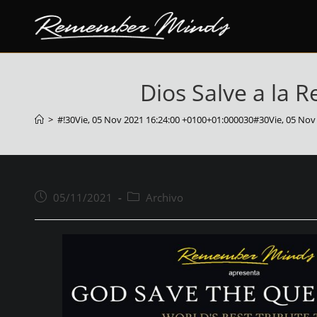
saltar
al
contenido
Dios Salve a la 
>
#!30Vie, 05 Nov 2021 16:24:00 +0100+01:000030#30Vie, 05 No
Puesto
Categoría
05/11/2021
Archivo
publicado:
del
puesto: