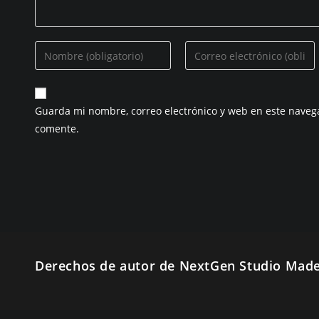
Introduzca
Introduzca
su
su
nombre
dirección
o
de
Guarda mi nombre, correo electrónico y web en este naveg
nombre
correo
comente.
de
electrónico
usuario
para
para
comentar
comentar
Derechos de autor de NextGen Studio Made